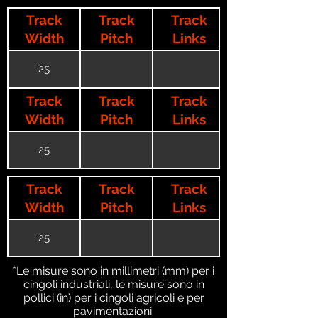
Track
Track
Track
Width
Pitch
Links
25
Track
Track
Track
Width
Pitch
Links
25
Track
Track
Track
Width
Pitch
Links
25
*Le misure sono in millimetri (mm) per i
cingoli industriali, le misure sono in
pollici (in) per i cingoli agricoli e per
pavimentazioni.