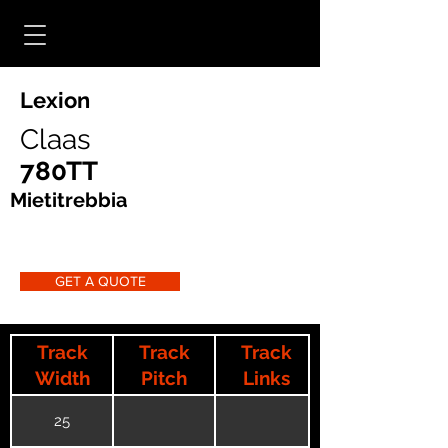
Lexion
Claas
780TT
Mietitrebbia
GET A QUOTE
Track
Track
Track
Width
Pitch
Links
25