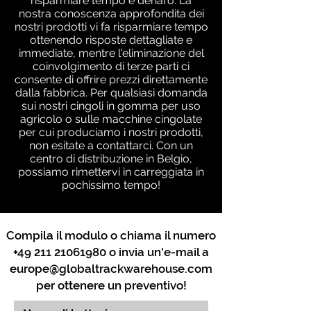
risparmiare tempo e denaro. La
nostra conoscenza approfondita dei
nostri prodotti vi fa risparmiare tempo
ottenendo risposte dettagliate e
immediate, mentre l'eliminazione del
coinvolgimento di terze parti ci
consente di offrire prezzi direttamente
dalla fabbrica. Per qualsiasi domanda
sui nostri cingoli in gomma per uso
agricolo o sulle macchine cingolate
per cui produciamo i nostri prodotti,
non esitate a contattarci. Con un
centro di distribuzione in Belgio,
possiamo rimettervi in ​​carreggiata in
pochissimo tempo!
Compila il modulo o chiama il numero
+49 211 21061980
o invia un'e-mail a
europe@globaltrackwarehouse.com
per ottenere un preventivo!