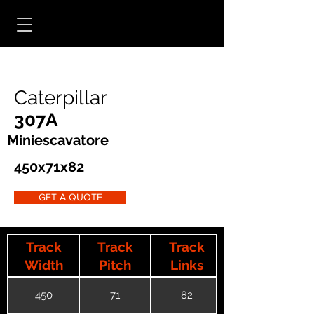
Caterpillar
307A
Miniescavatore
450x71x82
GET A QUOTE
Track
Track
Track
Width
Pitch
Links
450
71
82