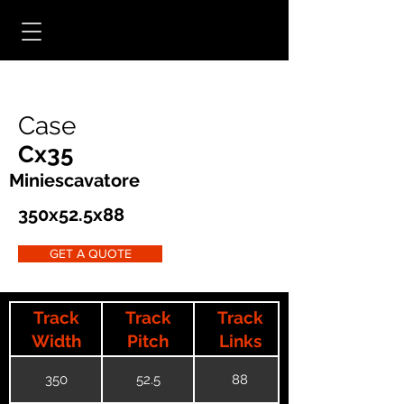
Case
Cx35
Miniescavatore
350x52.5x88
GET A QUOTE
Track
Track
Track
Width
Pitch
Links
350
52.5
88