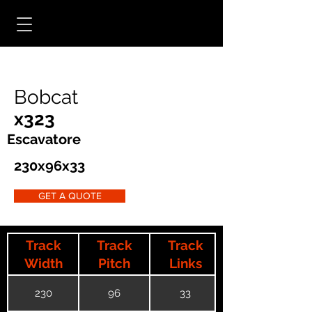
Bobcat
x323
Escavatore
230x96x33
GET A QUOTE
Track
Track
Track
Width
Pitch
Links
230
96
33