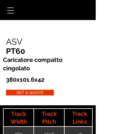
ASV
PT60
Caricatore compatto
cingolato
380x101.6x42
GET A QUOTE
Track
Track
Track
Width
Pitch
Links