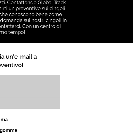
izzi. Contattando Global Track
rti un preventivo sui cingoli
one che conoscono bene come
 domanda sui nostri cingoli in
ntattarci. Con un centro di
simo tempo!
ia un'e-mail a
eventivo!
omma
in gomma