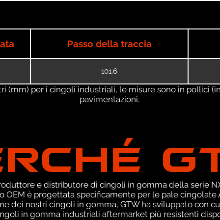
iata
Passo della traccia
101.6
 (mm) per i cingoli industriali, le misure sono in pollici (in
pavimentazioni.
ERCHÉ G
duttore e distributore di cingoli in gomma della serie NXT
 OEM è progettata specificamente per le pale cingolate AS
ne dei nostri cingoli in gomma, GTW ha sviluppato con cu
ingoli in gomma industriali aftermarket più resistenti dispo