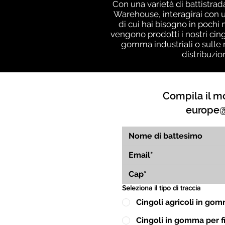
Con una varietà di battistrad
Warehouse, interagirai con u
di cui hai bisogno in poch
vengono prodotti i nostri cin
gomma industriali o sulle 
distribuzio
Compila il mo
europe@
Seleziona il tipo di traccia
Cingoli agricoli in go
Cingoli in gomma per fin