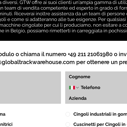
a diversi, GTW offre ai suoi clienti un'ampia gamma di util
n team di vendita competente ed esperto in grado di forni
i minuti. Riceverai inoltre assistenza da un team di pers
goli e come si adatteranno alle tue esigenze. Per qualsiasi
macchine cingolate per cui li produciamo, non esitare a co
ne in Belgio, possiamo rimetterti in carreggiata in pochis
dulo o chiama il numero +49 211 21061980 o inv
globaltrackwarehouse.com
per ottenere un pr
mma
Cingoli industriali in g
itrici
Cuscinetti per Cingoli 