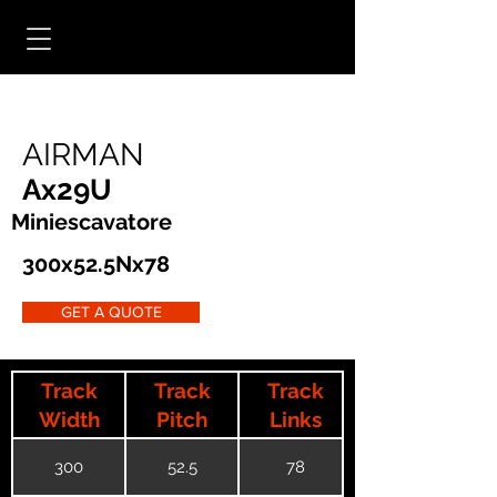
AIRMAN
Ax29U
Miniescavatore
300x52.5Nx78
GET A QUOTE
Track
Track
Track
Width
Pitch
Links
300
52.5
78