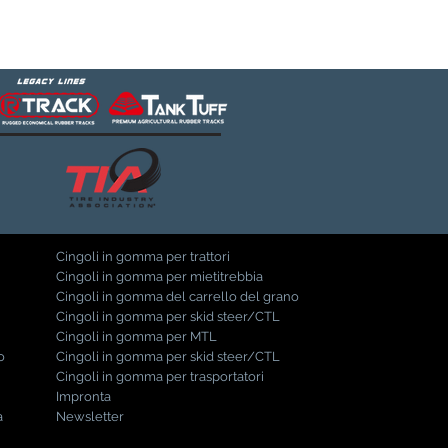
Cingoli in gomma per trattori
Cingoli in gomma per mietitrebbia
Cingoli in gomma del carrello del grano
Cingoli in gomma per skid steer/CTL
Cingoli in gomma per MTL
o
Cingoli in gomma per skid steer/CTL
Cingoli in gomma per trasportatori
Impronta
a
Newsletter