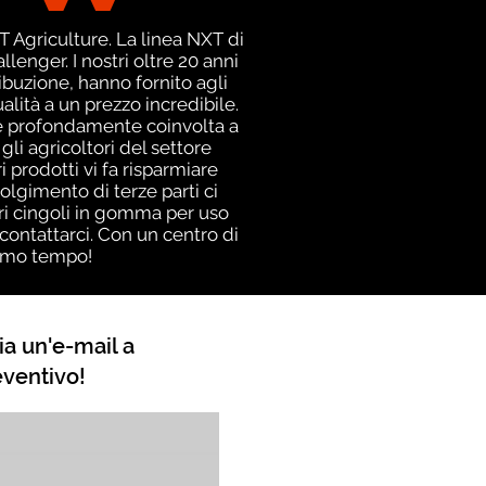
 Agriculture. La linea NXT di
enger. I nostri oltre 20 anni
ibuzione, hanno fornito agli
alità a un prezzo incredibile.
ne profondamente coinvolta a
 gli agricoltori del settore
prodotti vi fa risparmiare
lgimento di terze parti ci
tri cingoli in gomma per uso
contattarci. Con un centro di
ssimo tempo!
ia un'e-mail a
eventivo!