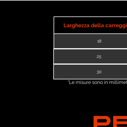
Larghezza della carregg
18
25
30
*Le misure sono in millimetri
P