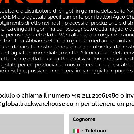
uttore e distributore di cingoli in gomma della serie NXT
O.E.M è progettata specificamente per i trattori Agco Chall
volgimento diretto nei nostri processi di produzione e distr
America cingoli in gomma per uso agricolo della migliore qu
a per uso agricolo da GTW, vi affidate a un'organizzazio
a di fornitura. Abbiamo eliminato gli intermediari per aiutare
po e denaro. La nostra conoscenza approfondita dei nostri 
dettagliate e immediate, mentre l'eliminazione del coinvo
direttamente dalla fabbrica. Per qualsiasi domanda sui nos
golate per cui produciamo i nostri prodotti, non esitate a 
ne in Belgio, possiamo rimettervi in ​​carreggiata in pochi
dulo o chiama il numero +49 211 21061980 o inv
globaltrackwarehouse.com
per ottenere un pr