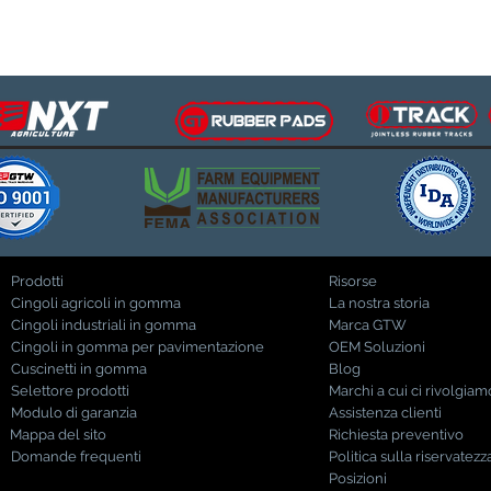
Prodotti
Risorse
Cingoli agricoli in gomma
La nostra storia
Cingoli industriali in gomma
Marca GTW
Cingoli in gomma per pavimentazione
OEM Soluzioni
Cuscinetti in gomma
Blog
Selettore prodotti
Marchi a cui ci rivolgiam
Modulo di garanzia
Assistenza clienti
Mappa del sito
Richiesta preventivo
Domande frequenti
Politica sulla riservatezz
Posizioni