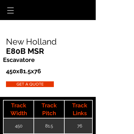
New Holland
E80B MSR
Escavatore
450x81.5x76
GET A QUOTE
Track
Track
Track
Width
Pitch
Links
450
81.5
76