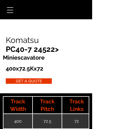
Komatsu
PC40-7 24522>
Miniescavatore
400x72.5Kx72
GET A QUOTE
Track
Track
Track
Width
Pitch
Links
400
72.5
72