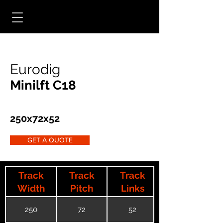
Eurodig
Minilft C18
250x72x52
GET A QUOTE
Track
Track
Track
Width
Pitch
Links
250
72
52